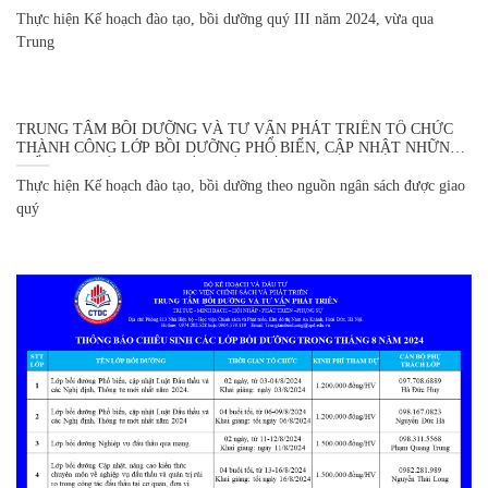
ĐẤU THẦU VÀ CÁC NGHỊ ĐỊNH, THÔNG TƯ MỚI NHẤT NĂM
2024 TẠI HUYỆN MÈO VẠC, TỈNH HÀ GIANG
Thực hiện Kế hoạch đào tạo, bồi dưỡng quý III năm 2024, vừa qua
Trung
TRUNG TÂM BỒI DƯỠNG VÀ TƯ VẤN PHÁT TRIỂN TỔ CHỨC
THÀNH CÔNG LỚP BỒI DƯỠNG PHỔ BIẾN, CẬP NHẬT NHỮNG
ĐIỂM MỚI CỦA LUẬT ĐẤU THẦU SỐ 22/2023/QH15 VÀ NGHỊ
ĐỊNH SỐ 24/2024/NĐ-CP QUY ĐỊNH CHI TIẾT MỘT SỐ ĐIỀU VÀ
Thực hiện Kế hoạch đào tạo, bồi dưỡng theo nguồn ngân sách được giao
BIỆN PHÁP THI HÀNH LUẬT ĐẤU THẦU VỀ LỰA CHỌN NHÀ
quý
THẦU VÀ CÁC VĂN BẢN LIÊN QUAN CHO CÁC ĐỐI TƯỢNG LÀ
CÔNG CHỨC, VIÊN CHỨC THUỘC BỘ KẾ HOẠCH VÀ ĐẦU TƯ