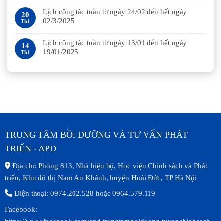
Lịch công tác tuần từ ngày 24/02 đến hết ngày
20
02/3/2025
Th1
Lịch công tác tuần từ ngày 13/01 đến hết ngày
14
19/01/2025
Th1
TRUNG TÂM BỒI DƯỠNG VÀ TƯ VẤN PHÁT
TRIỂN - APD
Địa chỉ: Phòng 813, Nhà hiệu bộ, Học viện Chính sách và Phát
triển, Khu đô thị Nam An Khánh, huyện Hoài Đức, TP Hà Nội
Điện thoại: 0974.202.528 hoặc 0964.579.119
Facebook:
https://www.facebook.com/apd.trungtamboiduong.tuvanchinhsach