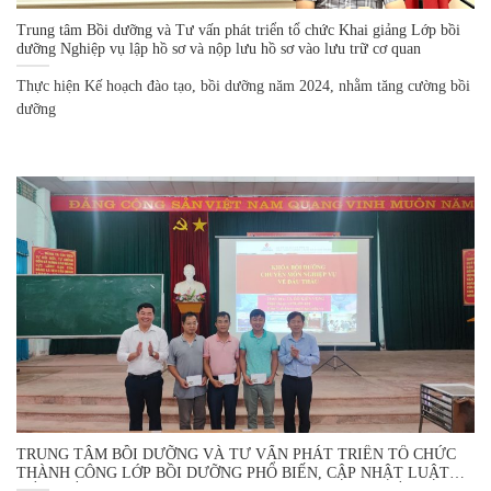
Trung tâm Bồi dưỡng và Tư vấn phát triển tổ chức Khai giảng Lớp bồi
dưỡng Nghiệp vụ lập hồ sơ và nộp lưu hồ sơ vào lưu trữ cơ quan
Thực hiện Kế hoạch đào tạo, bồi dưỡng năm 2024, nhằm tăng cường bồi
dưỡng
TRUNG TÂM BỒI DƯỠNG VÀ TƯ VẤN PHÁT TRIỂN TỔ CHỨC
THÀNH CÔNG LỚP BỒI DƯỠNG PHỔ BIẾN, CẬP NHẬT LUẬT