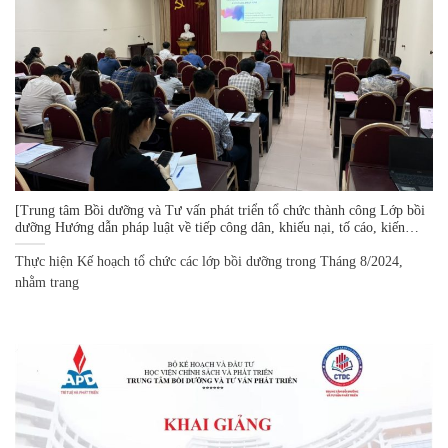
[Trung tâm Bồi dưỡng và Tư vấn phát triển tổ chức thành công Lớp bồi
dưỡng Hướng dẫn pháp luật về tiếp công dân, khiếu nại, tố cáo, kiến
nghị phản ánh cho các đối tượng là công chức, viên chức thuộc Bộ Kế
hoạch và Đầu tư]
Thực hiện Kế hoạch tổ chức các lớp bồi dưỡng trong Tháng 8/2024,
nhằm trang