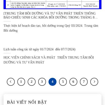
[TRUNG TÂM BỒI DƯỠNG VÀ TƯ VẤN PHÁT TRIỂN THÔNG
BÁO CHIÊU SINH CÁC KHÓA BỒI DƯỠNG TRONG THÁNG 8
NĂM 2024]
Thực hiện kế hoạch đào tạo, bồi dưỡng trong Quý III/2024. Trung tâm
Bồi dưỡng
Lịch tuần công tác từ ngày 01/7/2024 đến 07/7/2024)
HỌC VIỆN CHÍNH SÁCH VÀ PHÁT TRIỂN TRUNG TÂM BỒI
DƯỠNG VÀ TƯ VẤN PHÁT
1
2
3
4
5
6
7
BÀI VIẾT NỔI BẬT