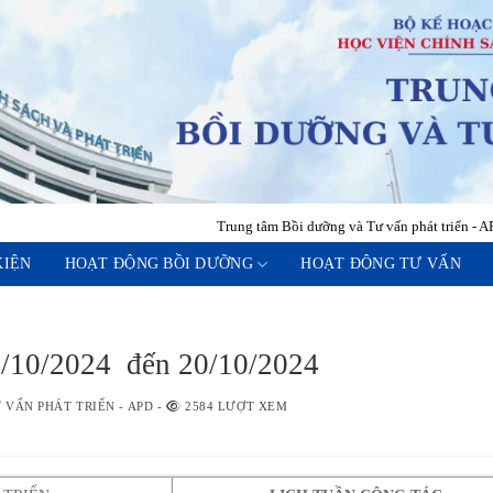
Trung tâm Bồi dưỡng và Tư vấn phát triển - APD
<
KIỆN
HOẠT ĐỘNG BỒI DƯỠNG
HOẠT ĐỘNG TƯ VẤN
14/10/2024 đến 20/10/2024
VẤN PHÁT TRIỂN - APD
-
2584 LƯỢT XEM