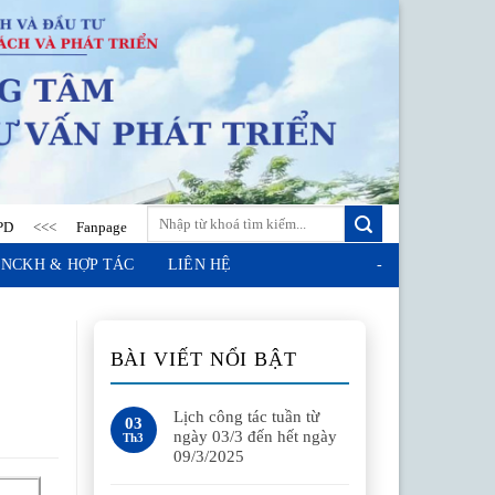
<<
Fanpage
<<<
Địa chỉ: Phòng 813, Nhà hiệu bộ, Học viện Chính sách và
NCKH & HỢP TÁC
LIÊN HỆ
-
BÀI VIẾT NỔI BẬT
Lịch công tác tuần từ
03
ngày 03/3 đến hết ngày
Th3
09/3/2025