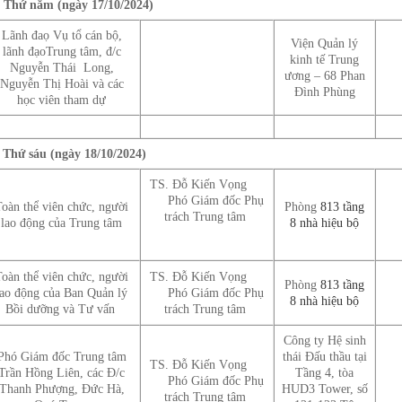
ứ năm (ngày 17/10/2024)
Lãnh đaọ Vụ tổ cán bộ,
Viện Quản lý
lãnh đạoTrung tâm, đ/c
kinh tế Trung
Nguyễn Thái Long,
ương – 68 Phan
Nguyễn Thị Hoài và các
Đình Phùng
học viên tham dự
hứ sáu (ngày 18/10/2024)
TS. Đỗ Kiến Vọng
Phó Giám đốc Phụ
oàn thể viên chức, người
Phòng
813 tầng
trách Trung tâm
lao động của Trung tâm
8 nhà hiệu bộ
oàn thể viên chức, người
TS. Đỗ Kiến Vọng
Phòng
813 tầng
lao động của Ban Quản lý
Phó Giám đốc Phụ
8 nhà hiệu bộ
Bồi dưỡng và Tư vấn
trách Trung tâm
Công ty Hệ sinh
Phó Giám đốc Trung tâm
thái Đấu thầu tại
TS. Đỗ Kiến Vọng
Trần Hồng Liên, các Đ/c
Tầng 4, tòa
Phó Giám đốc Phụ
Thanh Phượng, Đức Hà,
HUD3 Tower, số
trách Trung tâm