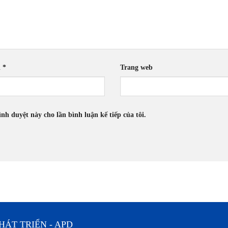
l
*
Trang web
ình duyệt này cho lần bình luận kế tiếp của tôi.
ÁT TRIỂN - APD