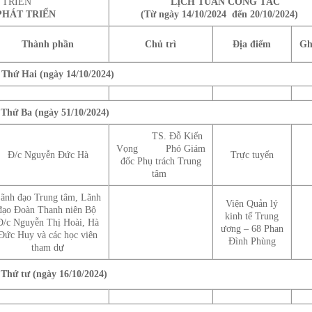
 TRIỂN
LỊCH TUẦN CÔNG TÁC
PHÁT TRIỂN
(Từ ngày 14/10/2024 đến 20/10/2024
Thành phần
Chủ trì
Địa điểm
Gh
hứ Hai (ngày 14/10/2024)
Thứ Ba (ngày 51/10/2024)
TS. Đỗ Kiến
Vọng Phó Giám
Đ/c Nguyễn Đức Hà
Trực tuyến
đốc Phụ trách Trung
tâm
ãnh đạo Trung tâm, Lãnh
Viện Quản lý
đạo Đoàn Thanh niên Bộ
kinh tế Trung
Đ/c Nguyễn Thị Hoài, Hà
ương – 68 Phan
Đức Huy và các học viên
Đình Phùng
tham dự
Thứ tư (ngày 16/10/2024)