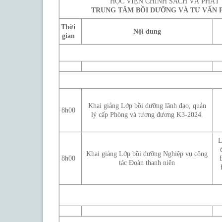
HỌC VIỆN CHÍNH SÁCH VÀ PHÁT
TRUNG TÂM BỒI DƯỠNG VÀ TƯ VẤN 
Thời
Nội dung
gian
T
Khai giảng Lớp bồi dưỡng lãnh đạo, quản
8h00
lý cấp Phòng và tương đương K3-2024.
L
Khai giảng Lớp bồi dưỡng Nghiệp vụ công
8h00
tác Đoàn thanh niên