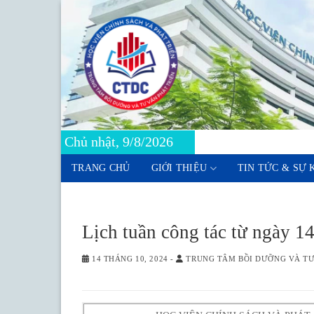
Skip
to
content
Chủ nhật, 9/8/2026
TRANG CHỦ
GIỚI THIỆU
TIN TỨC & SỰ 
Lịch tuần công tác từ ngày 
14 THÁNG 10, 2024
-
TRUNG TÂM BỒI DƯỠNG VÀ TƯ 