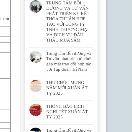
TRUNG TÂM BỒI
)
DƯỠNG VÀ TƯ VẤN
PHÁT TRIỂN KÝ KẾT
i chú
THỎA THUẬN HỢP
TÁC VỚI CÔNG TY
TNHH THƯƠNG MẠI
VÀ DỊCH VỤ ĐẤU
THẦU MUA SẮM
Trung tâm Bồi dưỡng và
Tư vấn phát triển tổ chức
gặp mặt trao đổi hợp tác
với Tập đoàn Trí Nam
THƯ CHÚC MỪNG
NĂM MỚI XUÂN ẤT
TỴ 2025
THÔNG BÁO LỊCH
NGHỈ TẾT XUÂN ẤT
TỴ 2025
Trung tâm Bồi dưỡng và