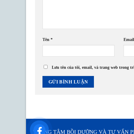
Tên
*
Emai
Lưu tên của tôi, email, và trang web trong tr
TRUNG TÂM BỒI DƯỠNG VÀ TƯ VẤN PH